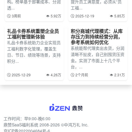
构。榜单基于部署成本、分润
提升员工满意度，必须从“员
透...
工福...
3周前
5.92万
2025-12-19
5.85万
礼品卡券系统重塑企业员
积分商城代理模式：从库
工福利管理新体验
存压力到持续经营分润，
参考系统如何优化
礼品卡券系统助力企业实现员
系统能帮代理卖出去货，分润
工福利数字化管理，覆盖生
清晰不扯皮，自己别囤货压资
日、节日、绩效等场景，支持
金。实测了市面上十几个平
积分...
台，...
2025-12-29
4.26万
2个月前
2.31万
工作时间：早9:00-晚6:00
鼎赞SaaS福利系统
2008-2026 ©中鸿万礼 Inc.
京ICP备2022004684号-6