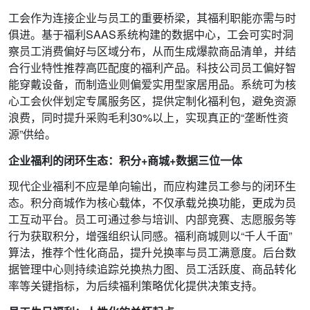
工会作为连接企业与员工的重要桥梁，其福利职能亦需与时
俱进。基于福利SAAS系统构建的数据中心，工会可实时洞
察员工消费偏好与区域分布，从而生成爆款商品清单，并结
合行业特性推荐高匹配度的福利产品。科技公司员工偏好智
能穿戴设备，而制造业则偏爱实用型家居用品。系统可为核
心工会伙伴划定专属服务区，提供定制化福利包，避免资源
浪费，同时提升采购毛利30%以上，实现真正的“垄断性资
源”供给。
企业福利的闭环生态：积分+商城+数据三位一体
现代企业福利不应是单向输出，而应构建员工参与的闭环生
态。积分商城作为核心载体，不仅承载兑换功能，更成为员
工互动平台。员工可通过参与培训、内部竞赛、志愿服务等
行为获取积分，增强组织认同感。福利商城则以“千人千面”
算法，推荐个性化商品，提升兑换率与员工满意度。后台数
据管理中心则持续追踪兑换热力图、员工活跃度、商品转化
率等关键指标，为后续福利策略优化提供决策支持。