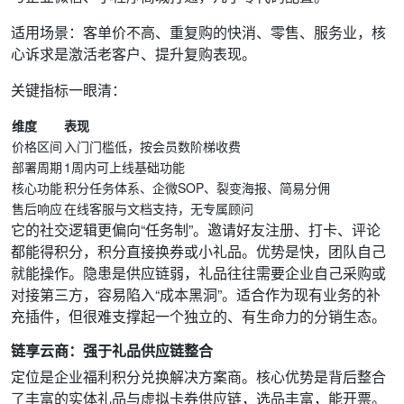
适用场景：客单价不高、重复购的快消、零售、服务业，核
心诉求是激活老客户、提升复购表现。
关键指标一眼清：
维度
表现
价格区间
入门门槛低，按会员数阶梯收费
部署周期
1周内可上线基础功能
核心功能
积分任务体系、企微SOP、裂变海报、简易分佣
售后响应
在线客服与文档支持，无专属顾问
它的社交逻辑更偏向“任务制”。邀请好友注册、打卡、评论
都能得积分，积分直接换券或小礼品。优势是快，团队自己
就能操作。隐患是供应链弱，礼品往往需要企业自己采购或
对接第三方，容易陷入“成本黑洞”。适合作为现有业务的补
充插件，但很难支撑起一个独立的、有生命力的分销生态。
链享云商：强于礼品供应链整合
定位是企业福利积分兑换解决方案商。核心优势是背后整合
了丰富的实体礼品与虚拟卡券供应链，选品丰富，能开票。