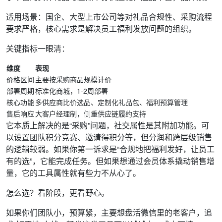
适用场景：国企、大型上市公司等对礼品合规性、采购流程
要求严格，核心需求是解决员工福利发放问题的组织。
关键指标一眼清：
维度
表现
价格区间
主要按采购商品规模计价
部署周期
标准化商城，1-2周部署
核心功能
多供应商比价选品、定制化礼品包、福利预算管理
售后响应
大客户经理制，侧重供应链履约支持
它本质上解决的是“采购”问题，社交属性是其附加功能。可
以设置团队积分竞赛、邀请得积分等，但分润和跨层级销售
的逻辑较弱。如果你第一诉求是“合规地把福利发好，让员工
有的选”，它能完成任务。但如果想通过会员体系撬动销售增
量，它的工具属性就有些力不从心了。
怎么选？看阶段，更看野心。
如果你们团队小，预算紧，主要想盘活微信里的老客户，追