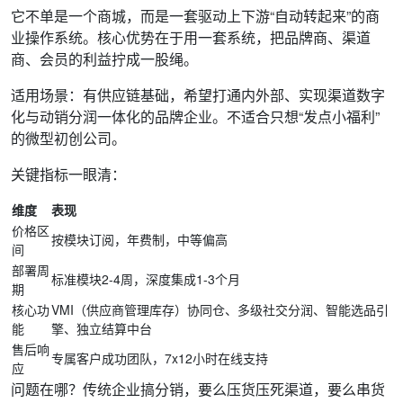
它不单是一个商城，而是一套驱动上下游“自动转起来”的商
业操作系统。核心优势在于用一套系统，把品牌商、渠道
商、会员的利益拧成一股绳。
适用场景：有供应链基础，希望打通内外部、实现渠道数字
化与动销分润一体化的品牌企业。不适合只想“发点小福利”
的微型初创公司。
关键指标一眼清：
维度
表现
价格区
按模块订阅，年费制，中等偏高
间
部署周
标准模块2-4周，深度集成1-3个月
期
核心功
VMI（供应商管理库存）协同仓、多级社交分润、智能选品引
能
擎、独立结算中台
售后响
专属客户成功团队，7x12小时在线支持
应
问题在哪？传统企业搞分销，要么压货压死渠道，要么串货