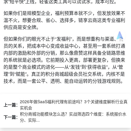
求“短平快”上线，轻雀这类工具可以试试水，成本可控。
如果你们是规模型企业，福利预算本就不少，但发放效果不
温不火，想要合规、省心、选择多，链享云商这类专业福利
供应商是安全牌。
但如果你们的眼光不止于“发福利”，而是想重构与渠道、会
员的关系，把成本中心变成收益中心，甚至用一套系统打通
内部的激励和外部的分销，那么像鼎赞这样具备全链路思维
的系统就是必选项。它前期投入更高，部署更复杂，但换来
的是整个商业模式的进化——从“发钱”到“获得收益”，从“管
理”到“赋能”。真正的积分商城超级会员社交系统，内核不是
技术，而是一套公平、透明、能自动运转的分钱游戏规则。
2026年做SaaS福利代理有前途吗？3个关键维度解析行业真
上一篇：
实机会
积分商城功能模块怎么选？实战筛选四个维度：系统报价水
下一篇：
分、实际...