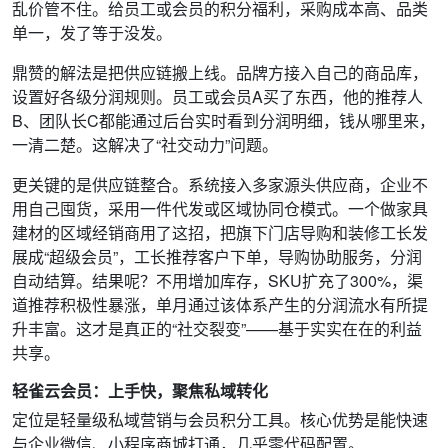
乱价管不住。给员工或会员的积分福利，采购成本高、品类
单一，发了等于没发。
鼎赞的解法是把供应链搬上线。品牌方接入自己的商品库，
设置好各级分润规则。员工或会员A买了东西，他的推荐人
B、团队长C都能通过后台实时看到分润明细，钱从哪里来，
一清二楚。这解决了“社交动力”问题。
更关键的是供应链整合。系统接入多家源头供应商，企业不
用自己囤货，采用一件代发或区域协同仓模式。一个做家具
建材的区域经销商用了这招，把旗下门店导购和装修工长发
展成“超级会员”，工长推荐客户下单，导购协助服务，分润
自动结算。结果呢？不用增加库存，SKU扩充了300%，渠
道推荐积极性暴涨，单月通过该体系产生的分润流水有所提
升丰富。这才是真正的“社交裂变”——基于实实在在的利益
共享。
轻雀云会员：上手快，聚焦私域转化
定位是轻量级私域营销与会员积分工具。核心优势是能快速
与企业微信、小程序商城打通，几乎零代码配置。