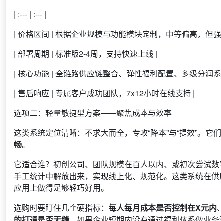
| :--- | :--- |
| 价格区间 | 根据企业规模与功能模块定制，中等偏高，但强
| 部署周期 | 标准版2-4周，支持快速上线 |
| 核心功能 | 全链路供应链整合、弹性福利配置、多级分润系
| 售后响应 | 专属客户成功团队，7x12小时在线支持 |
选项二：轻量敏捷型方案——聚焦成本与效率
这类系统定位清晰：不求大而全，专攻“降本”与“提效”。
畅
。
它适合谁？初创公司、团队规模在百人以内、或初次尝试数字化
手工统计中解放出来，实现线上化、规范化。这类系统在供
应用上做得足够轻巧好用。
选购时要盯住几个硬指标：
每人每月成本是否控制在X元内
的打通是否无缝
。如果企业短期内没有通过福利体系做业务