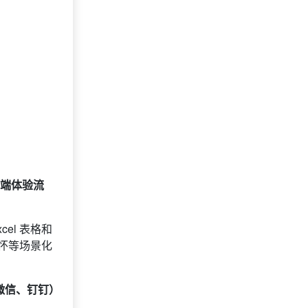
贲女士
23 天前
选择礼品卡商城系统
咨询积分兑换商城开
侯女士
13 天前
发
鱼女士
24 天前
咨询一站式福利方案
尤先生
28 天前
咨询供应商礼品
索要福利礼品采购资
年先生
15 小时前
料
有女士
23 天前
加入分销
勾女士
23 天前
选择定制礼品商城
扶女士
27 天前
咨询SaaS相关问题
端体验流
李女士
14 天前
选择礼品商城系统
宰先生
14 天前
咨询工会福利平台
el 表格和
怀等场景化
微信、钉钉）