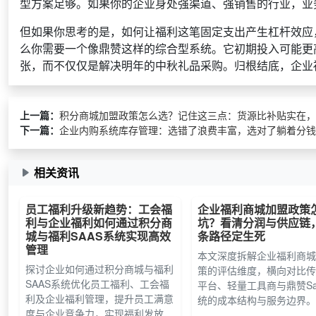
型方案足够。如果你的企业身处强渠道、强销售的行业，业
但如果你思考的是，如何让福利这笔固定支出产生杠杆效应
么你需要一个像鼎赞这样的综合型系统。它初期投入可能更
张，而不仅仅是解决明年的中秋礼品采购。归根结底，企业
上一篇：
积分商城加盟政策怎么选？记住这三点：货源比补贴实在，系
下一篇：
企业内购系统库存管理：选错了浪费丰富，选对了躺着分钱这
相关资讯
员工福利升级新趋势：工会福
企业福利商城加盟政策
利与企业福利如何通过积分商
坑？看清分润与供应链
城与福利SAAS系统实现高效
条路径定生死
管理
本文深度拆解企业福利商城
探讨企业如何通过积分商城与福利
策的评估维度，横向对比传
SAAS系统优化员工福利、工会福
平台、轻量工具商与鼎赞Sa
利及企业福利管理，提升员工满意
统的成本结构与服务边界。聚
度与企业竞争力，实现福利发放...