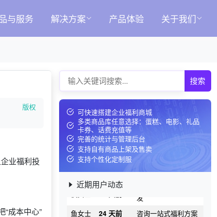
勾女士
23 天前
选择定制礼品商城
扶女士
27 天前
咨询SaaS相关问题
品与服务
解决方案
产品体验
关于我们
李女士
14 天前
选择礼品商城系统
宰先生
14 天前
咨询工会福利平台
高先生
20 天前
选择福利发放系统
获取礼品商城搭建资
搜索
徐先生
14 天前
料
匡先生
1 天前
选择礼品卡券系统
版权
可快速搭建企业福利商城
池先生
1 天前
加入分销
多类商品库任意选择：蛋糕、电影、礼品
卡券、话费充值等
陈先生
22 天前
了解福利商城平台
完善的统计与管理后台
冀先生
28 天前
选择了礼品提货系统
支持自有商品上架及售卖
支持个性化定制服
让企业福利投
贲女士
23 天前
选择礼品卡商城系统
咨询积分兑换商城开
侯女士
13 天前
近期用户动态
发
鱼女士
24 天前
咨询一站式福利方案
“成本中心”