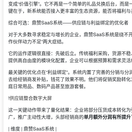
变成“价值引擎”。它不再是一个简单的礼品兑换后台，而是
键在于，新系统能否接入更丰富的生态资源，能否将福利与
综合可选：鼎赞SaaS系统——供应链与利益绑定的优化者
对于大多数寻求稳定与增长的企业，鼎赞SaaS系统是绕不开
作伙伴动力不足”两大症结。
它的运作逻辑很直接：先破后立。传统福利采购，货源不稳
提供高自由度的模块化配置，企业可以根据预算和需求灵活组
最关键的优化点在“利益绑定”。系统内置了完善的分销与
去给经销商发补贴，钱花了效果不明。他们将促销奖励转化
庭日常用品、数码产品甚至旅游套餐。
!
供应链整合数字大屏
这一关键动作带来了量化结果：企业将部分压货成本转化为
广，推广主动性大增，头部经销商的
单月额外分润有所提升
| 维度 | 鼎赞SaaS系统 |