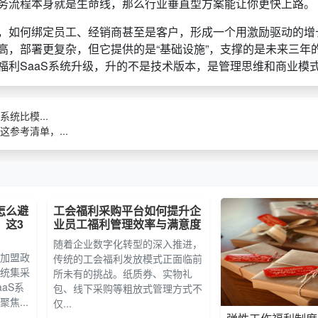
务流程本身就是生命线，那么行业垂直型方案能让你更快上路。
，如何绑定员工、经销商甚至是客户，形成一个用激励驱动的增
高，部署更复杂，但它提供的是“基础设施”，支撑的是未来三年
福利SaaS系统升级，升的不是技术版本，是管理思维和商业模
统比模...
参考清单，...
怎么避
工会福利采购平台如何提升企
，这3
业员工福利管理效率与满意度
随着企业数字化转型的深入推进，
加盟政
传统的工会福利发放模式正面临前
统集采
所未有的挑战。纸质券、实物礼
aS系
包、线下采购等粗放式管理方式不
焦...
仅...