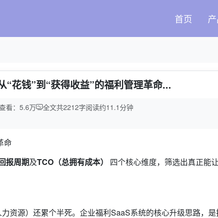
首页
产
从“花钱”到“获得收益”的福利管理革命...
查看：5.6万
全文共
2212
字
阅读约
11.1
分钟
革命
回报周期
及
TCO（总拥有成本）
四个核心维度，筛选出真正能
力资源）还累个半死。企业福利SaaS系统的核心升级思路，是把