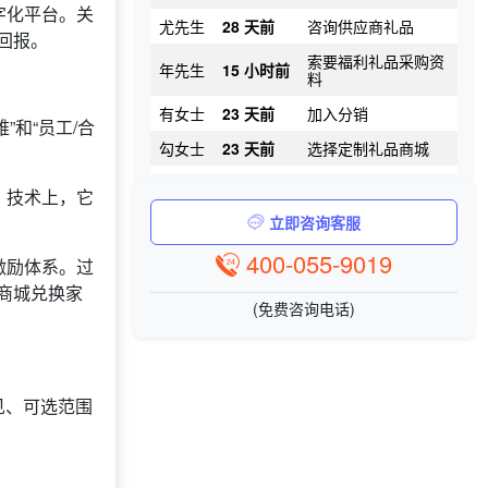
尤先生
28 天前
咨询供应商礼品
字化平台。关
索要福利礼品采购资
回报。
年先生
15 小时前
料
有女士
23 天前
加入分销
勾女士
23 天前
选择定制礼品商城
和“员工/合
扶女士
27 天前
咨询SaaS相关问题
李女士
14 天前
选择礼品商城系统
。技术上，它
立即咨询客服
宰先生
14 天前
咨询工会福利平台
400-055-9019
高先生
20 天前
选择福利发放系统
激励体系。过
商城兑换家
获取礼品商城搭建资
徐先生
14 天前
(免费咨询电话)
料
匡先生
1 天前
选择礼品卡券系统
池先生
1 天前
加入分销
见、可选范围
陈先生
22 天前
了解福利商城平台
冀先生
28 天前
选择了礼品提货系统