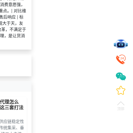
胡先生
11 天前
索要商城资料
消费意愿强，
点。| 对比维
秦女士
1 天前
咨询SaaS相关问题
 售后响应 | 标
乔女士
4 天前
咨询SaaS相关问题
规大于天，友
改革，不满足于
厉先生
7 天前
咨询一站式福利方案
理，是让货消
池先生
23 天前
选择礼品商城系统
燕女士
4 天前
咨询工会福利平台
获取礼品采购供应链资
徐先生
10 天前
料
阴女士
21 天前
咨询积分兑换商城开发
赵女士
21 天前
选择定制礼品商城
代理怎么
这三套打法
顶部
供应链稳定性
传统集采、垂