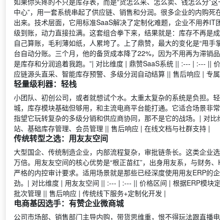
如果你头疼的不只是库存表，而是“货怎么来、怎么卖、钱怎么分”这
中心”，用一套系统串起了供应链、销售和分润。很多企业的内购死
出来。技术层面，它用标准SaaS解决了定制化难题，企业不用养I
级到账，动力直接拉满。这套组合拳下来，结果就是：库存不再是成
自己算账，毛利薄如纸，人累垮了。上了鼎赞，最大的变化是“甩手
台自动分账。三个月，他的备货成本降了22%，因为不用再为滞销
是库存和分润追着我跑。”| 对比维度 | 鼎赞SaaS系统 || :--- | :---
应链源头直采、智能库存预警、多级分润自动结算 || 售后响应 | 专属
轻量级利器：轻栈
小团队、初创公司，或者就想试个水。太重太复杂的系统是负担。轻
城，库存模块基础但够用，和主流电商平台能打通。它适合场景非常
指望它玩转复杂的多级分销和供应商协同，那不是它的战场。| 对比维度 | 轻栈 || 
站、基础库存管理、会员管理 || 售后响应 | 在线文档与社群支持 |
传统转型之选：用友友空间
大型国企、传统制造企业，内部流程复杂，审批链条长。这类企业选型
万倍。用友友空间的核心优势是“根正苗红”，出身用友系，与财务
严格的内控审计要求。适用场景就是那些已经深度使用用友ERP的
劲。| 对比维度 | 用友友空间 || :--- | :--- || 价格区间 | 根据
批次管理 || 售后响应 | 传统线下服务+定制化开发 |
电商基因选手：有赞企业微商城
公司市场部、销售部门主导内购，带货思维重，恨不得玩法跟直播电