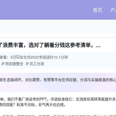
首页
产
浪费丰富，选对了躺着分钱这参考清单，...
查看：3万
全文共
2022
字
阅读约
10.1
分钟
供应链整合
员工分润
到生态级闭环，对比鼎赞、有赞等平台在供应链、分润与实操层面的核
单，我们不看厂商自夸的PPT。评选标准就仨：实测库存周转率能提升
馈的回报？标准不达标，名气再大也白搭。