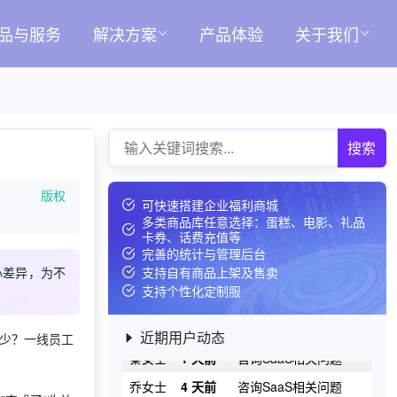
获取礼品采购供应链资
徐先生
10 天前
料
品与服务
解决方案
产品体验
关于我们
阴女士
21 天前
咨询积分兑换商城开发
赵女士
21 天前
选择定制礼品商城
时先生
1 天前
了解礼品代发系统
昌先生
17 天前
了解福利商城平台
搜索
桓先生
29 天前
选择工会福利系统
松先生
10 天前
获取弹性福利资料
版权
可快速搭建企业福利商城
获取礼品采购供应链资
多类商品库任意选择：蛋糕、电影、礼品
翟女士
28 天前
料
卡券、话费充值等
完善的统计与管理后台
殳先生
3 天前
申请按需体验系统
心差异，为不
支持自有商品上架及售卖
籍先生
3 天前
加入礼品平台
支持个性化定制服
胡先生
11 天前
索要商城资料
近期用户动态
多少？一线员工
秦女士
1 天前
咨询SaaS相关问题
乔女士
4 天前
咨询SaaS相关问题