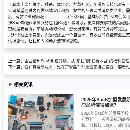
工具库丰富：拼团、秒杀、优惠券、种草社区，刺激购买转化很有一
公司希望通过内购做品牌宣传和员工黏性的互联网或消费类企业。需要
度 | 有赞企业微商城 || :--- | :--- || 价格区间 | 基础版年费+交易
准SaaS客服+增值服务包 |怎么选？看阶段，更看你要解决的真
空间是安全牌。市场驱动的公司，想玩出花样，有赞的弹药库充足。
只开个线上小卖部，而是想建立一个自循环、有收益的微型商业生态
失得更快，让钱和人的动力流转得更欢。
上一篇：
企业福利SaaS系统升级：从“花钱”到“获得收益”的福利管理革
下一篇：
谁在真控制成本，谁在玩套路？别比谁家接口便宜，要看谁能
相关资讯
2026年SaaS加盟发展
些品牌值得加盟？
2026年SaaS加盟发展阶
推荐标准。参考清单涵盖多
牌，分析核心优势、适用场