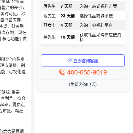
”变成了“收益
厉先生
7 天前
咨询一站式福利方案
链整合的差价让
池先生
23 天前
选择礼品商城系统
润实时可见、秒
自己管库存、
燕女士
4 天前
咨询工会福利平台
补货，财务后
获取礼品采购供应链资
着库存跑，现在
徐先生
10 天前
料
| 核心功能 | 供
阴女士
21 天前
咨询积分兑换商城开发
赵女士
21 天前
选择定制礼品商城
就能搭个内购商
立即咨询客服
时先生
1 天前
了解礼品代发系统
处理点尾货。别
400-055-9019
功能 | 可视化建
昌先生
17 天前
了解福利商城平台
桓先生
29 天前
选择工会福利系统
(免费咨询电话)
酷炫”重要一
松先生
10 天前
获取弹性福利资料
、序列号，符合
获取礼品采购供应链资
翟女士
28 天前
用起来，得费点
料
、强流程审批、精细
殳先生
3 天前
申请按需体验系统
籍先生
3 天前
加入礼品平台
心优势是营销