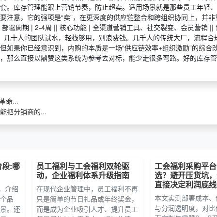
套。库存管理能跟上营销节奏，防止超卖。适用场景就是那些员工年轻、
注意，它的强项是“卖”，在更深度的供应链整合和跨组织协同上，并非重
佣金 || 部署周期 | 2-4周 || 核心功能 | 全渠道营销工具、社交裂变、会员营销 ||
问题。几十人的团队试水，轻栈够用，别浪费钱。几千人的传统大厂，流程合
但如果你已经意识到，内购的本质是一场“供应链效率+组织激励”的综合
，那么直接以鼎赞这类系统为参考去对标，能少走很多弯路。好的库存管
命...
把分销商的...
阶段:哪
员工福利与工会福利双轮驱
工会福利采购平台
动，企业福利体系升级指南
选？避开压货坑，
直接决定利润底线
段，介绍
在现代企业管理中，员工福利不再
本文实测部署成本、
个品
只是简单的节日礼品或年终奖金，
与分润透明度，对比
景。还
而是成为企业吸引人才、提升员工