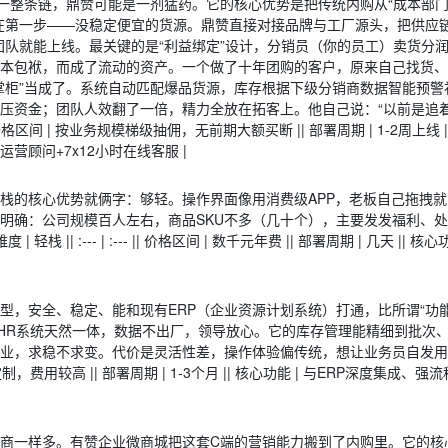
一整条链，鼎赞可能是一剂猛药。它的核心优势是把传统内购从“成本部门
在第一步——没稳定便宜的货源。鼎赞直接对接品牌与工厂源头，把供应
T团队就能上线。最关键的是“利益绑定”设计，分销员（你的员工）卖货分
本包袱，而成了流动的资产。一个做了十年团购的客户，原来自己找货、
掌柜”当成了。系统自动匹配爆品货源，库存根据下级分销商数据智能预警
品压资金；团队人效翻了一倍，精力全放在拓客上。他自己说：“以前是追
 || 价格区间 | 按业务规模梯级抽佣，无前期大额买断 || 部署周期 | 1-2周上线 |
运营顾问+7x12小时在线客服 |
栈的核心优势就俩字：够轻。操作界面像用消费级APP，老板自己拖拽
明确：公司规模百人左右，商品SKU不多（几十个），主要发发福利、
:--- | :--- || 价格区间 | 数千元年费 || 部署周期 | 几天 || 核心
，安全、稳定、能和现有ERP（企业资源计划系统）打通，比所谓“功能
、HR系统天然一体，数据不出厂，领导放心。它的库存管理能精细到批次
企业，求稳不求变。代价是灵活性差，操作体验偏传统，想让业务员自发
ERP模块定制，费用较高 || 部署周期 | 1-3个月 || 核心功能 | 与ERP深度集成
商一样多。有赞企业微商城把这套C端的营销能力搬到了内购里。它的核