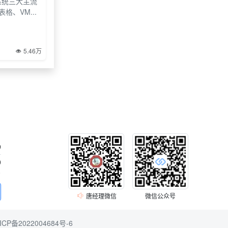
系统三大主流
格、VM...
5.46万
9
0
0
唐经理微信
微信公众号
ICP备2022004684号-6