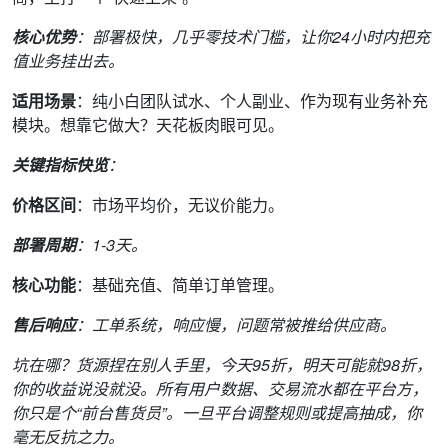
核心优势
：部署极快，几乎零技术门槛，让你24小时内把充
值业务挂出去。
适用场景
：纯小白团队试水、个人副业、作为现有业务补充
模块。想靠它做大？天花板肉眼可见。
关键指标快览
：
价格区间
：市场平均价，无议价能力。
部署周期
：1-3天。
核心功能
：基础充值、简单订单管理。
售后响应
：工单系统，响应慢，问题常被推给供应商。
坑在哪？货源捏在别人手里，今天95折，明天可能就98折，
你的收益说没就没。所有用户数据、交易流水都在平台方，
你只是个“前台售货员”。一旦平台调整规则或提高抽成，你
毫无反抗之力。