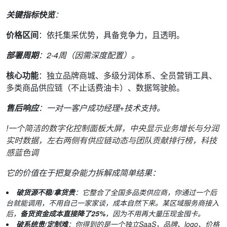
关键指标快览
：
价格区间
：依托集采优势，具备竞争力，且透明。
部署周期
：2-4周（因需深度配置）。
核心功能
：独立品牌商城、多级分润体系、全员营销工具、
多类商品供应链（不止话费油卡）、数据驾驶舱。
售后响应
：一对一客户成功经理+技术支持。
!
一个简洁的数字化控制面板大屏，中央显示业务增长与分润
实时数据，左右两侧有供应链动态与团队贡献排行榜，科技
感蓝色调
它的价值在于把复杂能力拆解成简单结果：
破货源不稳/拿货贵
：它整合了全国多品类供应商，你通过一个后
台就能调用，不用自己一家家谈，成本自然下来。某区域服务商接入
后，
备货资金成本直接降了25%
，因为不用再大量压现金囤卡。
破系统贵/定制难
：你得到的是一个独立SaaS，品牌、logo、价格