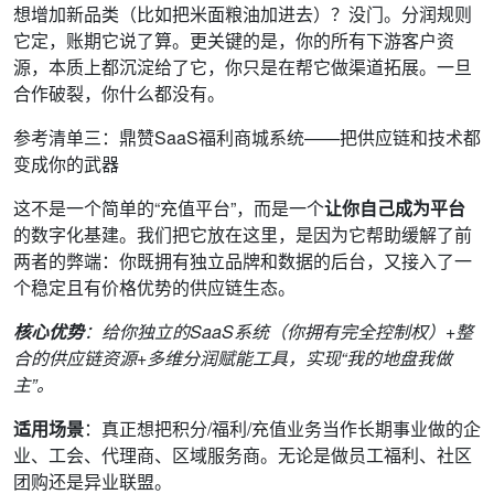
想增加新品类（比如把米面粮油加进去）？没门。分润规则
它定，账期它说了算。更关键的是，你的所有下游客户资
源，本质上都沉淀给了它，你只是在帮它做渠道拓展。一旦
合作破裂，你什么都没有。
参考清单三：鼎赞SaaS福利商城系统——把供应链和技术都
变成你的武器
这不是一个简单的“充值平台”，而是一个
让你自己成为平台
的数字化基建。我们把它放在这里，是因为它帮助缓解了前
两者的弊端：你既拥有独立品牌和数据的后台，又接入了一
个稳定且有价格优势的供应链生态。
核心优势
：给你独立的SaaS系统（你拥有完全控制权）+整
合的供应链资源+多维分润赋能工具，实现“我的地盘我做
主”。
适用场景
：真正想把积分/福利/充值业务当作长期事业做的企
业、工会、代理商、区域服务商。无论是做员工福利、社区
团购还是异业联盟。