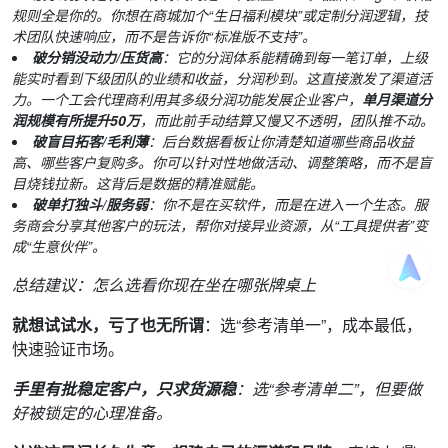
规则全是你的。你想在商城加个“生日福利模块”或定制分润逻辑，技
术团队快速响应，而不是告诉你“标准版不支持”。
破分销没动力/压货高
：它的分润体系能精确到每一笔订单，上级
能实时看到下级团队的业绩和收益，分润秒到。这直接激发了渠道活
力。一个工会代理商利用其多级分润功能发展企业客户，
单月渠道分
润规模有所提升50万
，而此前手动结算又慢又不透明，团队推不动。
破盲目拓客/毛利薄
：后台数据看板让你清楚知道哪些商品收益
高、哪些客户复购多。你可以针对性地做活动、调整策略，而不是盲
目烧钱拉新。这背后是数据的精准赋能。
破单打独斗/服务弱
：你不是在买软件，而是在进入一个生态。服
务商会分享其他客户的玩法，帮你对接异业资源，从“工具提供者”变
成“生意伙伴”。
总结建议：怎么选看你现在坐在哪张牌桌上
就想试试水，亏了也无所谓
：选“参考清单一”，成本最低，
快速验证市场。
手里有批稳定客户，只求货源稳
：选“参考清单二”，但要做
好被锁定的心理准备。