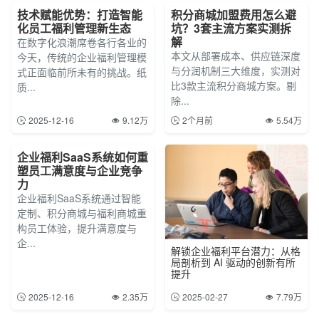
技术赋能优势：打造智能
积分商城加盟费用怎么避
化员工福利管理新生态
坑？3套主流方案实测拆
解
在数字化浪潮席卷各行各业的
本文从部署成本、供应链深度
今天，传统的企业福利管理模
与分润机制三大维度，实测对
式正面临前所未有的挑战。纸
比3款主流积分商城方案。剔
质...
除...
2025-12-16
9.12万
2个月前
5.54万
企业福利SaaS系统如何重
塑员工满意度与企业竞争
力
企业福利SaaS系统通过智能
定制、积分商城与福利商城重
构员工体验，提升满意度与
企...
解锁企业福利平台潜力：从格
局剖析到 AI 驱动的创新有所
提升
2025-12-16
2.35万
2025-02-27
7.79万